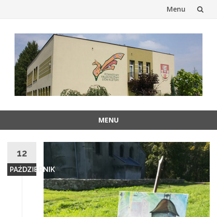
Menu
Przejdź
do
treści
MENU
Przejdź
do
12
treści
PAŹDZIERNIK