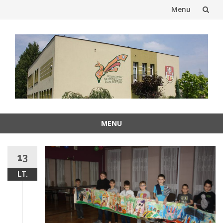
Menu
Przejdź
do
treści
MENU
Przejdź
do
13
treści
LT.