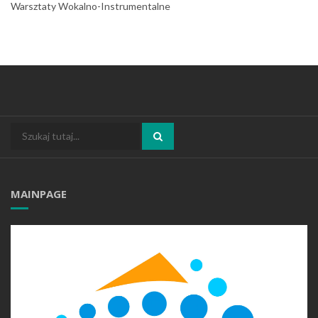
Warsztaty Wokalno-Instrumentalne
Search
Szukaj:
MAINPAGE