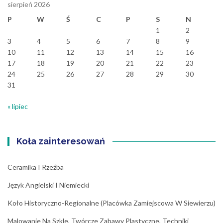
sierpień 2026
P
W
Ś
C
P
S
N
1
2
3
4
5
6
7
8
9
10
11
12
13
14
15
16
17
18
19
20
21
22
23
24
25
26
27
28
29
30
31
« lipiec
Koła zainteresowań
Ceramika I Rzeźba
Język Angielski I Niemiecki
Koło Historyczno-Regionalne (placówka Zamiejscowa W Siewierzu)
Malowanie Na Szkle, Twórcze Zabawy Plastyczne, Techniki