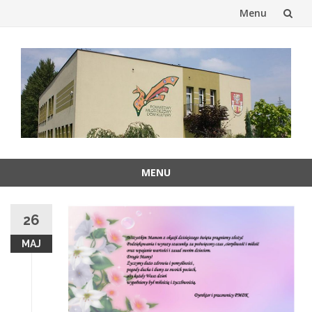
Menu
Przejdź
do
treści
MENU
Przejdź
do
26
treści
MAJ