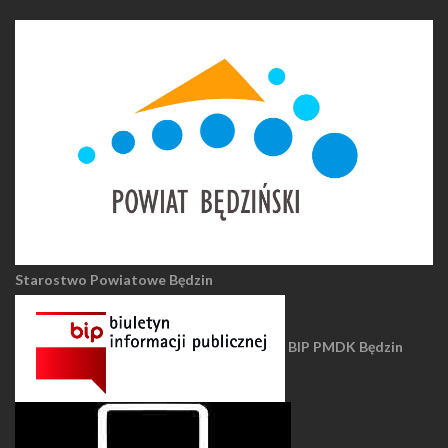
Starostwo Powiatowe Będzin
BIP PMDK Będzin